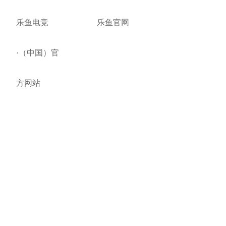
乐鱼电竞
乐鱼官网
·（中国）官
方网站