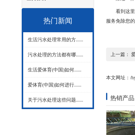
看到这里对
热门新闻
服务免除您的
生活污水处理常用的方......
上一篇：
污水处理的方法都有哪......
生活爱体育(中国)如何......
本文网址：
/h
爱体育(中国)如何进行......
热销产品
关于污水处理这些问题......