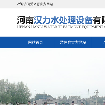
欢迎访问爱体育官方网站
网站首页
爱体育官方网站