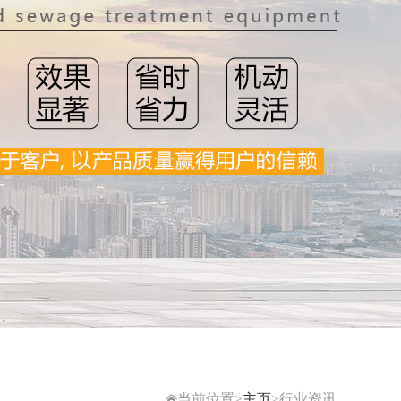
当前位置>
主页
>行业资讯